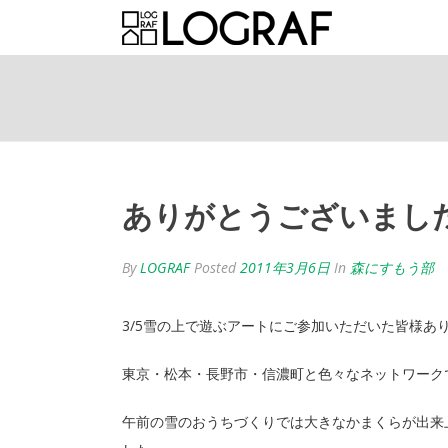
ありがとうございまし
By
LOGRAF
Posted
2011年3月6日
In
森にすもう部
3/5雪の上で遊ぶアートにご参加いただいた皆様あ
東京・松本・長野市・信濃町と色々なネットワーク
午前の雪のおうちづくりでは大きなかまくらが出来