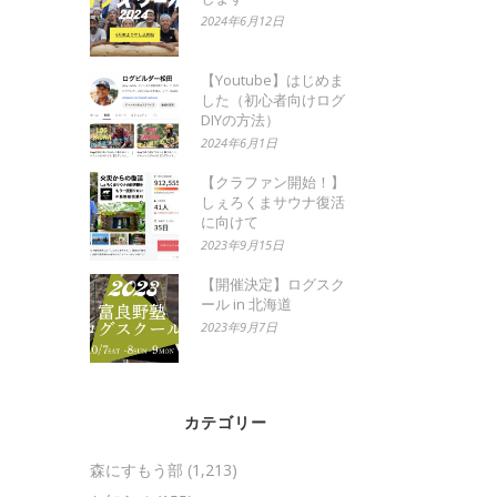
2024年6月12日
【Youtube】はじめま
した（初心者向けログ
DIYの方法）
2024年6月1日
【クラファン開始！】
しぇろくまサウナ復活
に向けて
2023年9月15日
【開催決定】ログスク
ール in 北海道
2023年9月7日
カテゴリー
森にすもう部
(1,213)