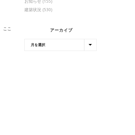
お知らせ
(155)
建築状況
(530)
、ここ
アーカイブ