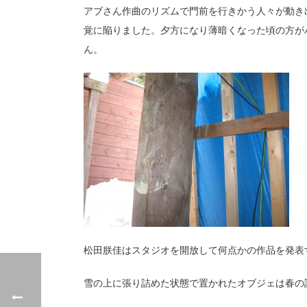
アブさん作曲のリズムで門前を行きかう人々が動き
覚に陥りました。夕方になり薄暗くなった頃の方が
ん。
松田朕佳はスタジオを開放して何点かの作品を発表
雪の上に張り詰めた状態で置かれたオブジェは春の