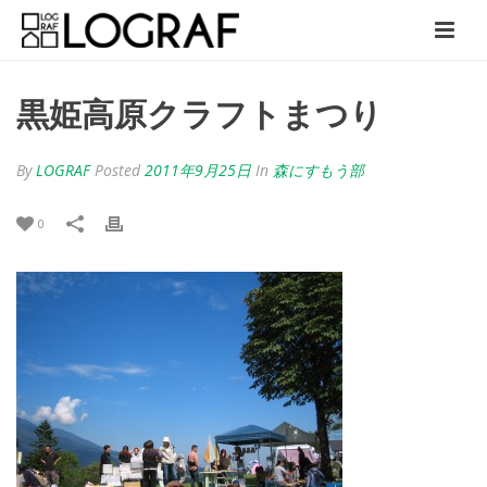
黒姫高原クラフトまつり
By
LOGRAF
Posted
2011年9月25日
In
森にすもう部
0