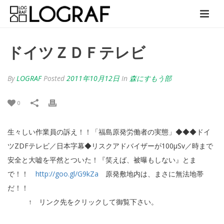
ドイツＺＤＦテレビ
By
LOGRAF
Posted
2011年10月12日
In
森にすもう部
0
生々しい作業員の訴え！！「福島原発労働者の実態」◆◆◆ドイ
ツZDFテレビ／日本字幕◆リスクアドバイザーが100μSv／時まで
安全と大嘘を平然とついた！『笑えば、被曝もしない』とま
で！！
http://goo.gl/G9kZa
原発敷地内は、まさに無法地帯
だ！！
↑ リンク先をクリックして御覧下さい。