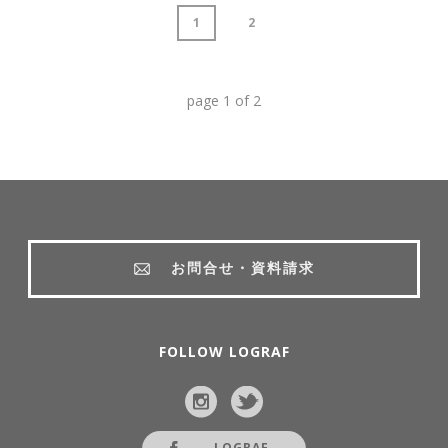
1
2
page
1
of
2
お問合せ・資料請求
FOLLOW LOGRAF