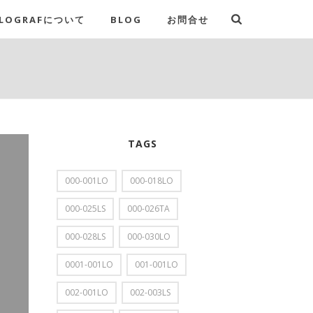
LOGRAFについて
BLOG
お問合せ
TAGS
000-001LO
000-018LO
000-025LS
000-026TA
000-028LS
000-030LO
0001-001LO
001-001LO
002-001LO
002-003LS