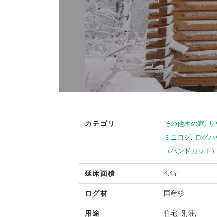
カテゴリ
その他木の家
,
サ
ミニログ
,
ログハ
（ハンドカット
延床面積
4.4㎡
ログ材
国産杉
用途
住宅, 別荘,