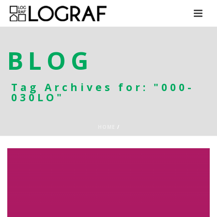
BLOG
Tag Archives for: "000-
030LO"
HOME
/