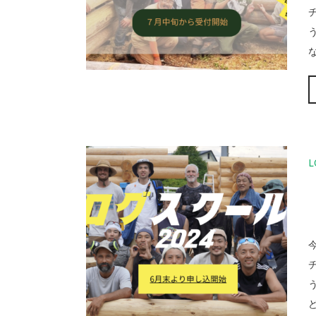
な
L
ど