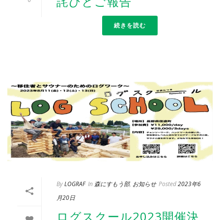
詫びとご報告
続きを読む
By
LOGRAF
In
森にすもう部
,
お知らせ
Posted
2023年6
月20日
ログスクール2023開催決