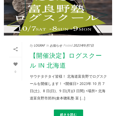
By
LOGRAF
In
お知らせ
Posted
2023年9月7日
【開催決定】ログスクー
ル IN 北海道
0
サウナタテタイ皆様！ 北海道富良野でログスク
ールを開催します！ <開催日> 2023年 10 月 7
日(土)、8 日(日)、9 日(月)(3 日間) <場所> 北海
道富良野市郊外(倉本聰私塾 富 […]
続きを読む