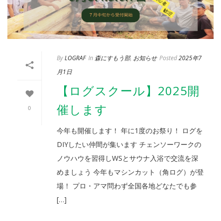
By
LOGRAF
In
森にすもう部
,
お知らせ
Posted
2025年7
月1日
【ログスクール】2025開
催します
0
今年も開催します！ 年に1度のお祭り！ ログを
DIYしたい仲間が集います チェンソーワークの
ノウハウを習得しWSとサウナ入浴で交流を深
めましょう 今年もマシンカット（角ログ）が登
場！ プロ・アマ問わず全国各地どなたでも参
[…]