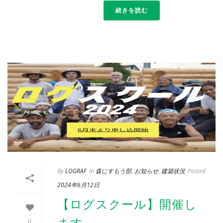
続きを読む
By
LOGRAF
In
森にすもう部
,
お知らせ
,
建築状況
Posted
2024年6月12日
【ログスクール】開催し
ます
0