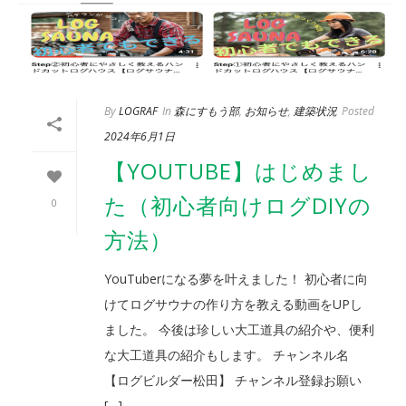
By
LOGRAF
In
森にすもう部
,
お知らせ
,
建築状況
Posted
2024年6月1日
【YOUTUBE】はじめまし
た（初心者向けログDIYの
0
方法）
YouTuberになる夢を叶えました！ 初心者に向
けてログサウナの作り方を教える動画をUPし
ました。 今後は珍しい大工道具の紹介や、便利
な大工道具の紹介もします。 チャンネル名
【ログビルダー松田】 チャンネル登録お願い
[…]