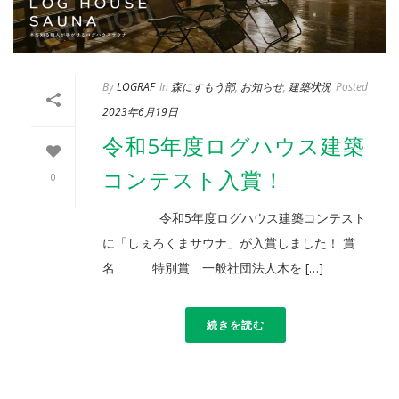
By
LOGRAF
In
森にすもう部
,
お知らせ
,
建築状況
Posted
2023年6月19日
令和5年度ログハウス建築
コンテスト入賞！
0
令和5年度ログハウス建築コンテスト
に「しぇろくまサウナ」が入賞しました！ 賞
名 特別賞 一般社団法人木を […]
続きを読む