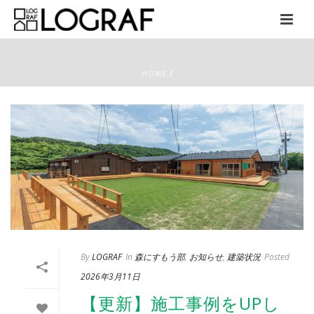
HOME
/
By
LOGRAF
In
森にすもう部
,
お知らせ
,
建築状況
Posted
2026年3月11日
【更新】施工事例をUPし