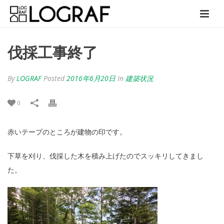
伐採工事終了
By
LOGRAF
Posted
2016年6月20日
In
建築状況
0
赤いテープのところが建物の印です。
下草を刈り、伐採した木を積み上げたのでスッキリしてきまし
た。