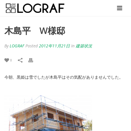
木島平 W様邸
By
LOGRAF
Posted
2012年11月21日
In
建築状況
0
今朝、黒姫は雪でしたが木島平はその気配がありませんでした。