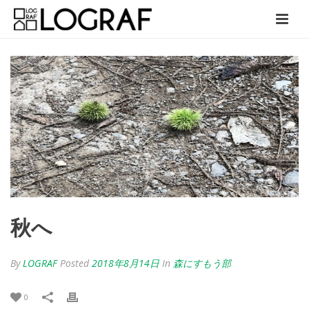
秋へ
By
LOGRAF
Posted
2018年8月14日
In
森にすもう部
0