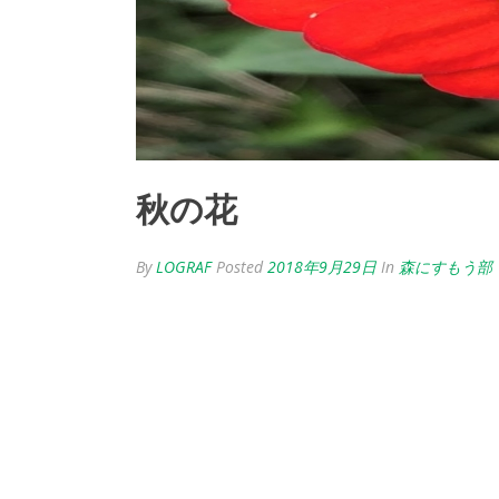
秋の花
By
LOGRAF
Posted
2018年9月29日
In
森にすもう部