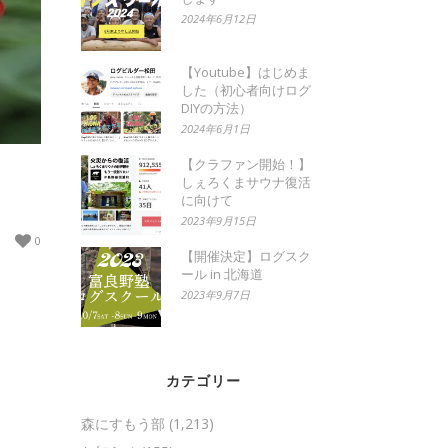
2024年6月12日
【Youtube】はじめま
した（初心者向けログ
DIYの方法）
2024年6月1日
【クラファン開始！】
しぇろくまサウナ復活
に向けて
2023年9月15日
0
【開催決定】ログスク
ール in 北海道
2023年9月7日
カテゴリー
森にすもう部
(1,213)