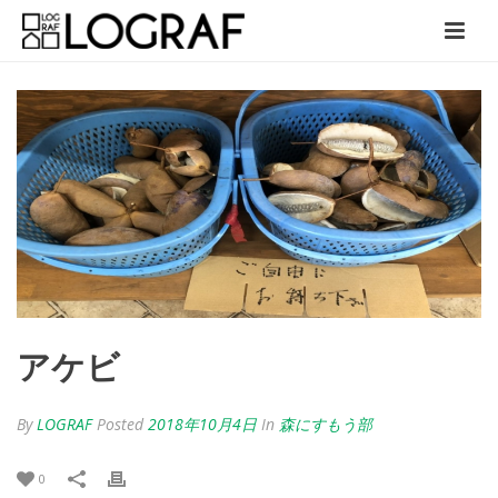
アケビ
By
LOGRAF
Posted
2018年10月4日
In
森にすもう部
0