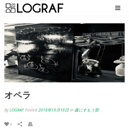
オペラ
By
LOGRAF
Posted
2018年10月16日
In
森にすもう部
0