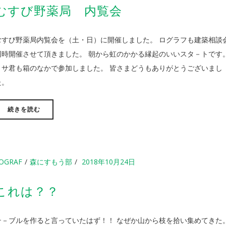
むすび野薬局 内覧会
むすび野薬局内覧会を（土・日）に開催しました。 ログラフも建築相談
同時開催させて頂きました。 朝から虹のかかる縁起のいいスタ－トです
リサ君も箱のなかで参加しました。 皆さまどうもありがとうございまし
た。
続きを読む
OGRAF
森にすもう部
2018年10月24日
これは？？
テ－ブルを作ると言っていたはず！！ なぜか山から枝を拾い集めてきた