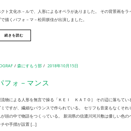
ホクト文化ホ－ルで、人形によるオペラがありました。 その背景画をラ
ブで描くパフォ－マ－松田朕佳が出演しました。
続きを読む
OGRAF
森にすもう部
2018年10月15日
パフォ－マンス
漂流物による人形を無言で操る「ＫＥＩ ＫＡＴＯ］ その辺に落ちてい
ゴミですが、繊細なバランスで作られている。 セリフも音楽もなくそれ
れが頭の中で物語をつくっている。 新潟県の信濃川河川敷は優しい色の
ンチや手摺が設置 […]