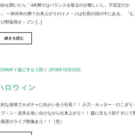
理由を聞いたら「4本脚ではバランスを取るのが難しいし、不安定だか
ら」 一体何本の脚？出来上がりのイメ－ジは社長の頭の中にある。 「む
すび野薬局オ－プン […]
続きを読む
OGRAF
森にすもう部
2018年10月23日
ハロウィン
真剣な表情でカボチャに向かい合う社長！！ 小刀・カッター・のこぎり
スプ－ン・道具を使い分けながら出来上がり！！ 森に住もう部ＦＢにて
作風景のライブ映像あり！！（笑）