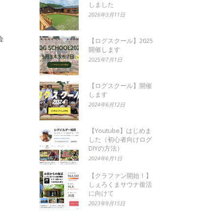
しました
2026年3月11日
会
【ログスクール】2025
開催します
。
2025年7月1日
【ログスクール】開催
します
2024年6月12日
【Youtube】はじめま
した（初心者向けログ
DIYの方法）
2024年6月1日
【クラファン開始！】
しぇろくまサウナ復活
に向けて
2023年9月15日
。