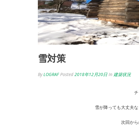
雪対策
By
LOGRAF
Posted
2018年12月20日
In
建築状況
チ
雪が降っても大丈夫な
次回から