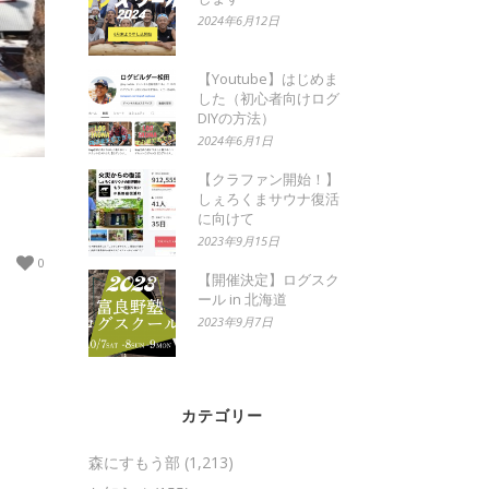
2024年6月12日
【Youtube】はじめま
した（初心者向けログ
DIYの方法）
2024年6月1日
【クラファン開始！】
しぇろくまサウナ復活
に向けて
2023年9月15日
0
【開催決定】ログスク
ール in 北海道
2023年9月7日
カテゴリー
森にすもう部
(1,213)