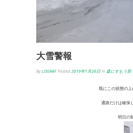
大雪警報
By
LOGRAF
Posted
2019年1月26日
In
森にすもう部
既にこの状態の上
通路だけは確保
明日の