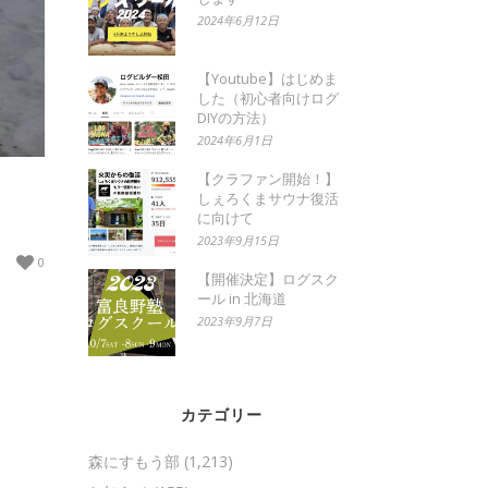
2024年6月12日
【Youtube】はじめま
した（初心者向けログ
DIYの方法）
2024年6月1日
【クラファン開始！】
しぇろくまサウナ復活
に向けて
2023年9月15日
0
【開催決定】ログスク
ール in 北海道
2023年9月7日
カテゴリー
森にすもう部
(1,213)