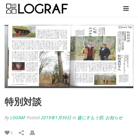
特別対談
By
LOGRAF
Posted
2019年1月30日
In
森にすもう部
,
お知らせ
0