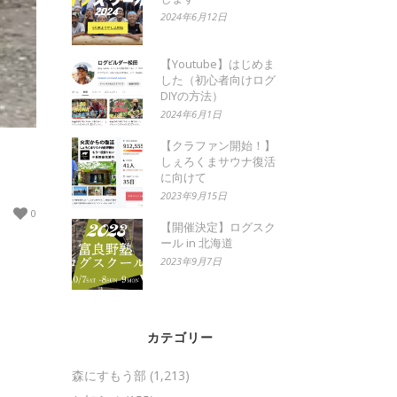
2024年6月12日
【Youtube】はじめま
した（初心者向けログ
DIYの方法）
2024年6月1日
【クラファン開始！】
しぇろくまサウナ復活
に向けて
2023年9月15日
0
【開催決定】ログスク
ール in 北海道
2023年9月7日
カテゴリー
森にすもう部
(1,213)