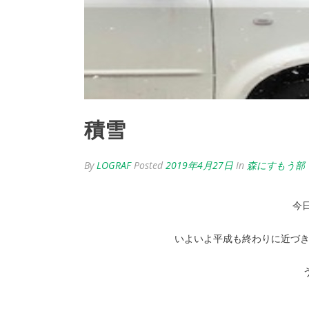
積雪
By
LOGRAF
Posted
2019年4月27日
In
森にすもう部
今
いよいよ平成も終わりに近づき