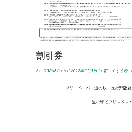
割引券
By
LOGRAF
Posted
2022年6月5日
In
森にすもう部
,
フリ－ペ－パ－道の駅「長野県版夏
道の駅でフリ－ペ－パ