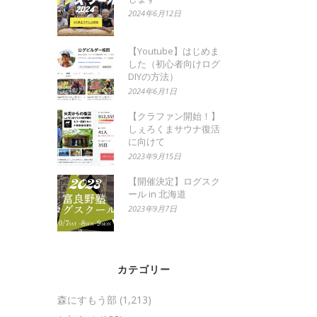
2024年6月12日
【Youtube】はじめま
した（初心者向けログ
DIYの方法）
2024年6月1日
【クラファン開始！】
しぇろくまサウナ復活
に向けて
2023年9月15日
【開催決定】ログスク
ール in 北海道
2023年9月7日
カテゴリー
森にすもう部
(1,213)