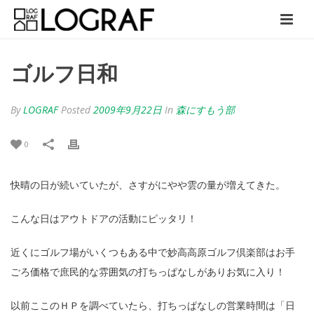
ゴルフ日和
By
LOGRAF
Posted
2009年9月22日
In
森にすもう部
0
快晴の日が続いていたが、さすがにやや雲の量が増えてきた。
こんな日はアウトドアの活動にピッタリ！
近くにゴルフ場がいくつもある中で妙高高原ゴルフ倶楽部はお手
ごろ価格で庶民的な雰囲気の打ちっぱなしがありお気に入り！
以前ここのＨＰを調べていたら、打ちっぱなしの営業時間は「日