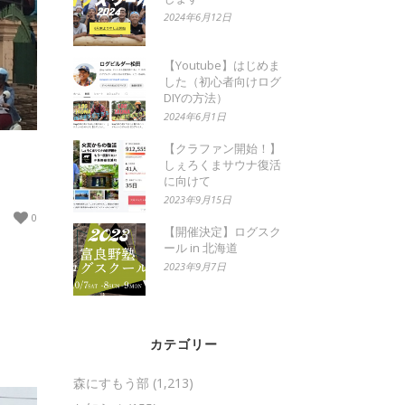
2024年6月12日
【Youtube】はじめま
した（初心者向けログ
DIYの方法）
2024年6月1日
【クラファン開始！】
しぇろくまサウナ復活
に向けて
2023年9月15日
0
【開催決定】ログスク
ール in 北海道
2023年9月7日
カテゴリー
森にすもう部
(1,213)