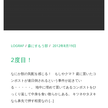
LOGRAF
森にすもう部
2012年8月19日
2度目！
なにか獣の気配を感じる！ もしやクマ？ 庭に置いたコ
ンポストが連日倒されるという事件が起きてい
る・・・・・。 地中に埋めて置いてあるコンポストをひ
っくり返して中身を食い散らかしある。 キツネやタヌキ
なら鼻先で押す程度なの […]