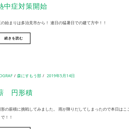
熱中症対策開始
夏の始まりは多治見市から！ 連日の猛暑日での建て方中！！
続きを読む
OGRAF
森にすもう部
2019年5月14日
薪 円形積
円形の薪積に挑戦してみました。 雨が降りだしてしまったので本日はこ
まで！！