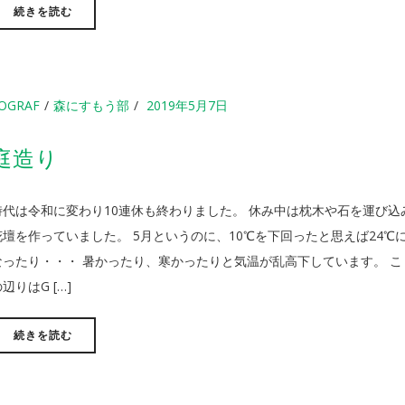
続きを読む
OGRAF
森にすもう部
2019年5月7日
庭造り
時代は令和に変わり10連休も終わりました。 休み中は枕木や石を運び込
花壇を作っていました。 5月というのに、10℃を下回ったと思えば24℃
なったり・・・ 暑かったり、寒かったりと気温が乱高下しています。 こ
辺りはG […]
続きを読む