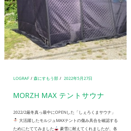
LOGRAF
森にすもう部
2022年5月27日
MORZH MAX テントサウナ
2022/2厳冬真っ最中にOPENした「しぇろくまサウナ」
大活躍したモルジュMAXテントの傷み具合を確認する
ためにたててみました
豪雪に耐えてくれましたが、各