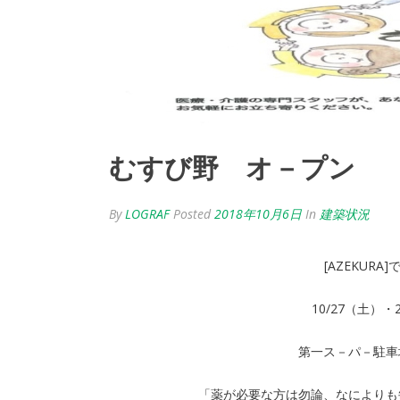
むすび野 オ－プン
By
LOGRAF
Posted
2018年10月6日
In
建築状況
[AZEKUR
10/27（土
第一ス－パ－駐車
「薬が必要な方は勿論、なによりも