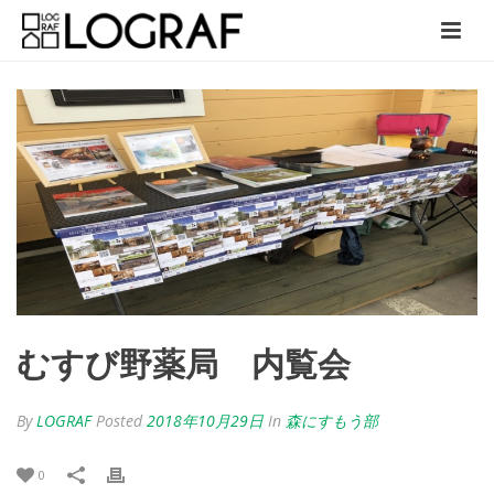
むすび野薬局 内覧会
By
LOGRAF
Posted
2018年10月29日
In
森にすもう部
0