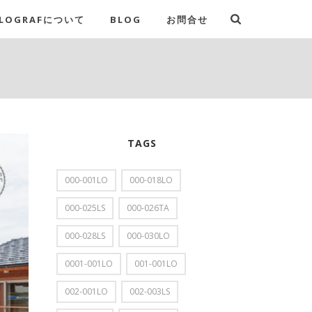
LOGRAFについて
BLOG
お問合せ
TAGS
000-001LO
000-018LO
000-025LS
000-026TA
000-028LS
000-030LO
0001-001LO
001-001LO
002-001LO
002-003LS