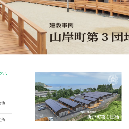
グハ
ッ
の他
（角