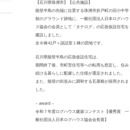
【石川県珠洲市】【公共施設】
能登半島の先端に位置する珠洲市折戸町の旧小中学
校のグラウンド跡地に、一般社団法人日本ログハウ
ス協会の会員として「タテログ」の応急仮設住宅を
建設しました。
全８棟42戸＋談話室１棟の団地です。
石川県能登半島の応急仮設住宅は、
期間終了後、市町営住宅等への転用も想定し、住み
続ける暮らしに配慮した仕様が選定されました。
また、能登の街並みに調和する瓦屋根が採用されま
した。
– award –
令和７年度ログハウス建築コンテスト【優秀賞 一
般社団法人日本ログハウス協会会長賞】