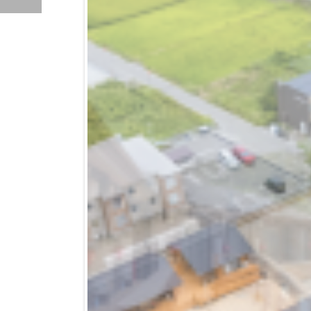
Previ
ous